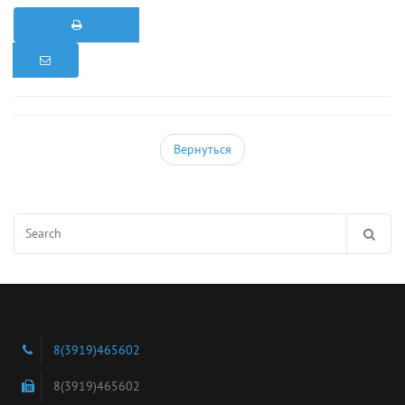
Вернуться
Search
for:
8(3919)465602
8(3919)465602