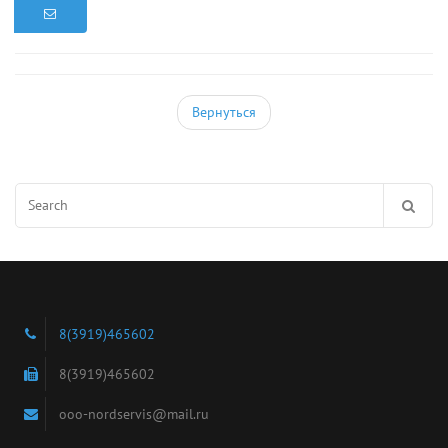
Вернуться
Search
for:
8(3919)465602
8(3919)465602
ooo-nordservis@mail.ru